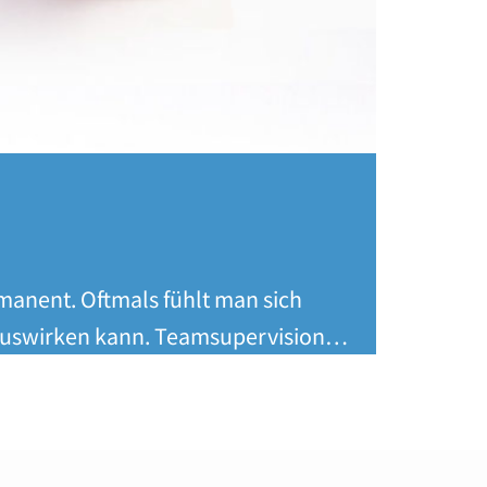
rmanent. Oftmals fühlt man sich
d auswirken kann. Teamsupervision…